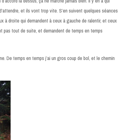
’accord là dessus, ça ne marche jamais bien. Il y en a qui
 d’attendre, et ils vont trop vite. S’en suivent quelques séances
x à droite qui demandent à ceux à gauche de ralentir, et ceux
t pas tout de suite, et demandent de temps en temps
me. De temps en temps j’ai un gros coup de bol, et le chemin