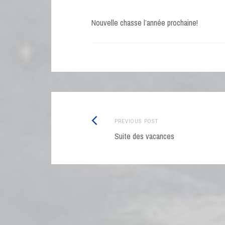
Nouvelle chasse l’année prochaine!
Post
Previous
PREVIOUS POST
navigation
post:
Suite des vacances