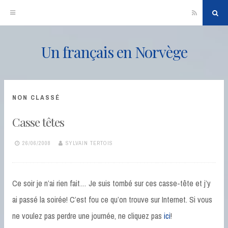
RSS
Sea
Un français en Norvège
Skip
to
content
NON CLASSÉ
Casse têtes
26/06/2008
SYLVAIN TERTOIS
Ce soir je n’ai rien fait… Je suis tombé sur ces casse-tête et j’y
ai passé la soirée! C’est fou ce qu’on trouve sur Internet. Si vous
ne voulez pas perdre une journée, ne cliquez pas
ici
!