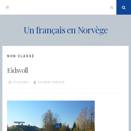
RSS
Sea
Un français en Norvège
Skip
to
content
NON CLASSÉ
Eidsvoll
07/10/2007
SYLVAIN TERTOIS