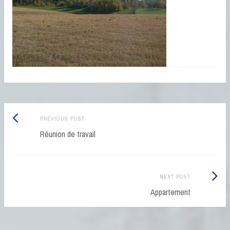
Post
Previous
PREVIOUS POST
navigation
post:
Réunion de travail
Next
NEXT POST
Post:
Appartement