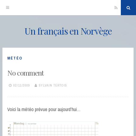
RSS
Sea
Un français en Norvège
Skip
to
content
MÉTÉO
No comment
02/11/2009
SYLVAIN TERTOIS
Voici la météo prévue pour aujourd’hui…