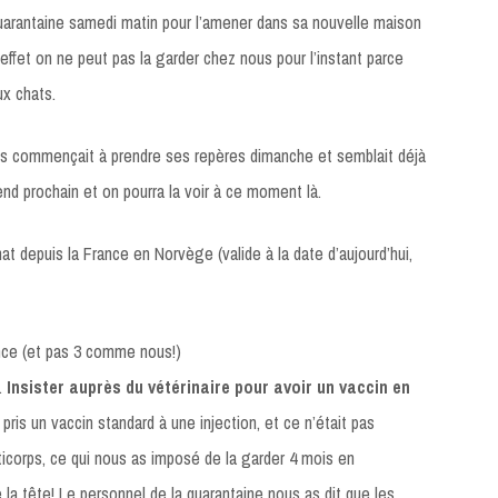
arantaine samedi matin pour l’amener dans sa nouvelle maison
effet on ne peut pas la garder chez nous pour l’instant parce
ux chats.
is commençait à prendre ses repères dimanche et semblait déjà
end prochain et on pourra la voir à ce moment là.
hat depuis la France en Norvège (valide à la date d’aujourd’hui,
ance (et pas 3 comme nous!)
e.
Insister auprès du vétérinaire pour avoir un vaccin en
ris un vaccin standard à une injection, et ce n’était pas
anticorps, ce qui nous as imposé de la garder 4 mois en
 la tête! Le personnel de la quarantaine nous as dit que les