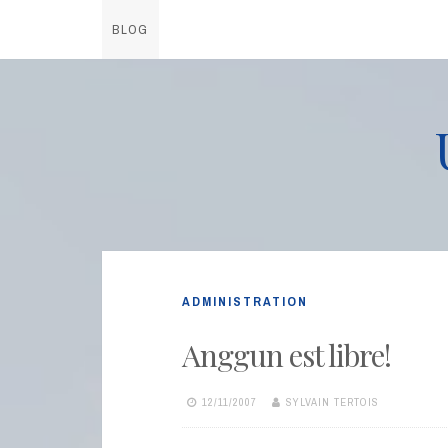
BLOG
Skip
to
content
ADMINISTRATION
Anggun est libre!
12/11/2007
SYLVAIN TERTOIS