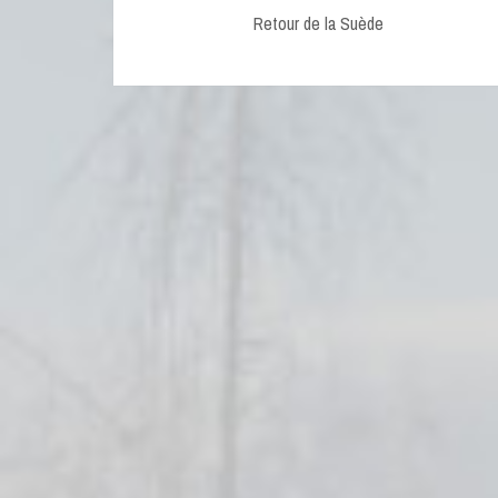
navigation
post:
Retour de la Suède