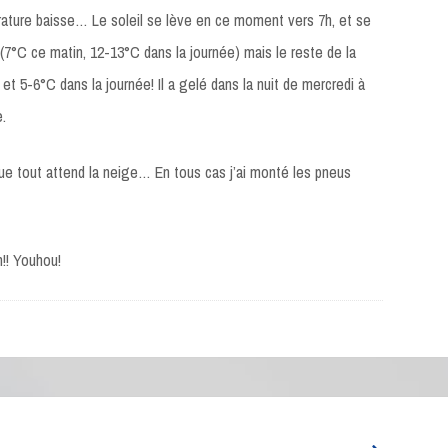
rature baisse… Le soleil se lève en ce moment vers 7h, et se
x (7°C ce matin, 12-13°C dans la journée) mais le reste de la
et 5-6°C dans la journée! Il a gelé dans la nuit de mercredi à
e.
t que tout attend la neige… En tous cas j’ai monté les pneus
!! Youhou!